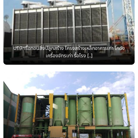
บริษัทรื้อถอนสิ่งปลูกสร้าง โครงสร้างเหล็กอาคารเก่า โกดัง
เครื่องจักรเก่า รื้อโรง [..]