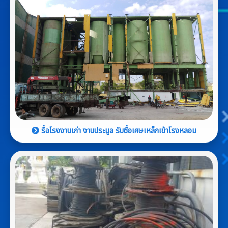
รื้อโรงงานเก่า งานประมูล รับซื้อเศษเหล็กเข้าโรงหลอม