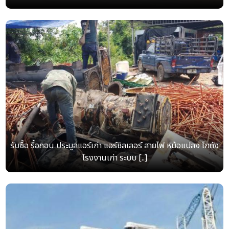
รับซื้อ รื้อถอน ประมูลแอร์เก่า แอร์ชิลเลอร์ สายไฟ หม้อแปลง โกดัง
โรงงานเก่า ระบบ [..]